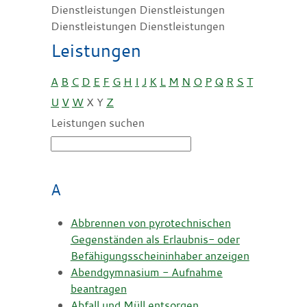
Dienstleistungen Dienstleistungen
Dienstleistungen Dienstleistungen
Leistungen
A
B
C
D
E
F
G
H
I
J
K
L
M
N
O
P
Q
R
S
T
U
V
W
X
Y
Z
Leistungen suchen
A
Abbrennen von pyrotechnischen
Gegenständen als Erlaubnis- oder
Befähigungsscheininhaber anzeigen
Abendgymnasium - Aufnahme
beantragen
Abfall und Müll entsorgen