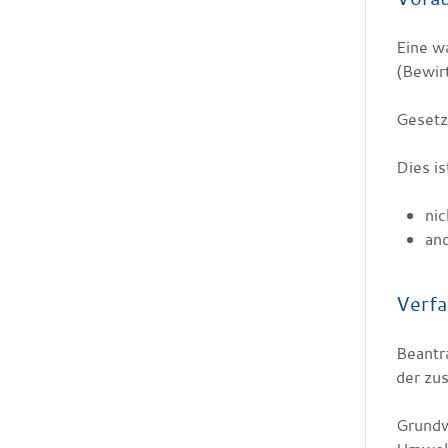
Eine w
(Bewir
Gesetzl
Dies is
ni
and
Verfa
Beantr
der zus
Grundw