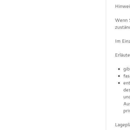
Hinwei
Wenn S
zustän
Im Ein
Erläut
gib
fa
ent
de
un
Au
pri
Lagepl