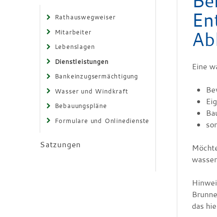
Be
En
Rathauswegweiser
Ab
Mitarbeiter
Lebenslagen
Dienstleistungen
Eine w
Bankeinzugsermächtigung
Be
Wasser und Windkraft
Ei
Bebauungspläne
Ba
Formulare und Onlinedienste
so
Satzungen
Möchte
wasserr
Hinwei
Brunnen
das hi