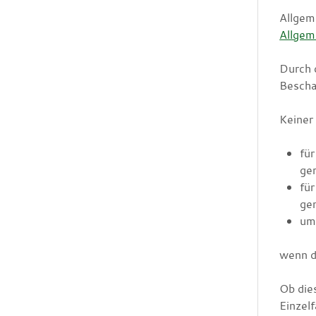
Allgem
Allgem
Durch 
Bescha
Keiner
für
ge
für
ge
um
wenn d
Ob die
Einzelfa