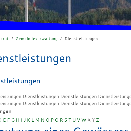
erat
/
Gemeindeverwaltung
/
Dienstleistungen
enstleistungen
stleistungen
leistungen Dienstleistungen Dienstleistungen Dienstleistung
leistungen Dienstleistungen Dienstleistungen Dienstleistung
ungen
D
E
F
G
H
I
J
K
L
M
N
O
P
Q
R
S
T
U
V
W
X
Y
Z