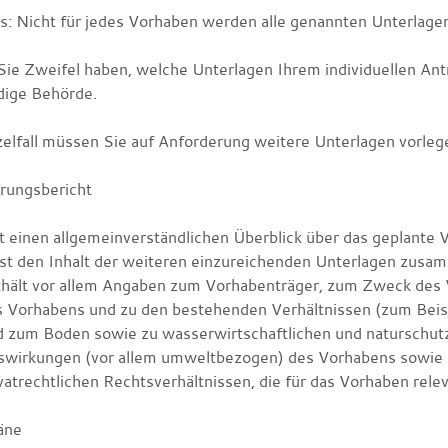
s: Nicht für jedes Vorhaben werden alle genannten Unterlagen
ie Zweifel haben, welche Unterlagen Ihrem individuellen Antr
dige Behörde.
zelfall müssen Sie auf Anforderung weitere Unterlagen vorleg
erungsbericht
t einen allgemeinverständlichen Überblick über das geplante V
sst den Inhalt der weiteren einzureichenden Unterlagen zus
hält vor allem Angaben zum Vorhabenträger, zum Zweck des V
s Vorhabens und zu den bestehenden Verhältnissen
(zum Beisp
d zum Boden sowie zu wasserwirtschaftlichen und naturschut
swirkungen
(vor allem umweltbezogen)
des Vorhabens sowie 
vatrechtlichen Rechtsverhältnissen, die für das Vorhaben rele
äne