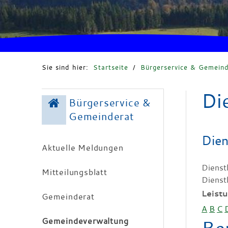
Sie sind hier:
Startseite
/
Bürgerservice & Gemeind
Di
Bürgerservice &
Gemeinderat
Dien
Aktuelle Meldungen
Dienst
Mitteilungsblatt
Dienst
Leist
Gemeinderat
A
B
C
Gemeindeverwaltung