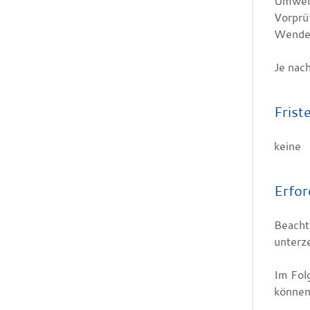
Umwelt
Vorprü
Wenden 
Je nach
Frist
keine
Erfor
Beacht
unterz
Im Fol
können