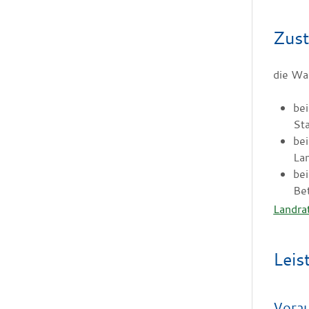
Zust
die Wa
bei
St
bei
La
be
Be
Landra
Leis
Vora