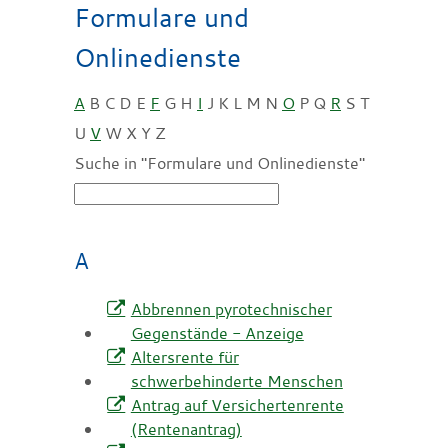
Formulare und
Onlinedienste
A
B
C
D
E
F
G
H
I
J
K
L
M
N
O
P
Q
R
S
T
U
V
W
X
Y
Z
Suche in "Formulare und Onlinedienste"
A
Abbrennen pyrotechnischer
Gegenstände - Anzeige
Altersrente für
schwerbehinderte Menschen
Antrag auf Versichertenrente
(Rentenantrag)