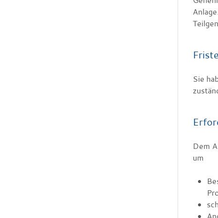
Genehm
Anlage
Teilge
Frist
Sie ha
zustän
Erfor
Dem Ant
um
Bes
Pr
sch
An