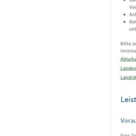
Ver
Anl
Bet
un
Bitte 
Immiss
Abteil
Landes
Landra
Leis
Vora
Eine T