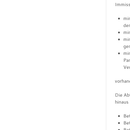
Immiss
mi
de
min
mi
ge
min
Pa
Ve
vorhand
Die Ab
hinaus
Bet
Be
Bet