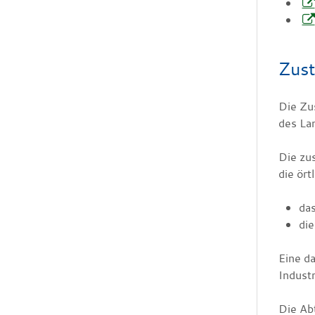
Zust
Die Zu
des La
Die zu
die ör
das
die
Eine d
Indust
Die Abt