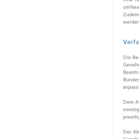
umfass
Zudem 
werden
Verfa
Die Be
Genehm
Beantr
Bundes
anpasst
Dem An
sonsti
jeweili
Der Ab