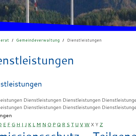
erat
/
Gemeindeverwaltung
/
Dienstleistungen
enstleistungen
stleistungen
leistungen Dienstleistungen Dienstleistungen Dienstleistung
leistungen Dienstleistungen Dienstleistungen Dienstleistung
ungen
D
E
F
G
H
I
J
K
L
M
N
O
P
Q
R
S
T
U
V
W
X
Y
Z