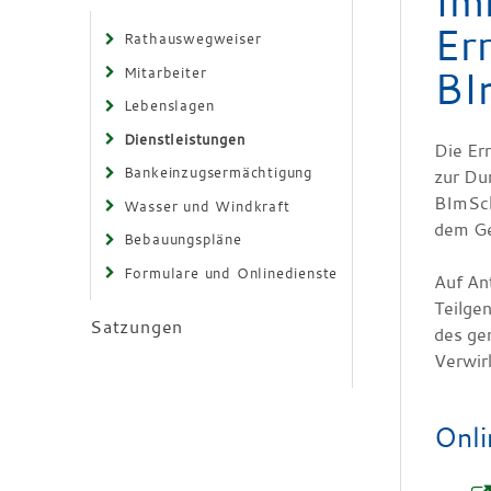
Im
Er
Rathauswegweiser
BI
Mitarbeiter
Lebenslagen
Dienstleistungen
Die Er
Bankeinzugsermächtigung
zur Du
BImSch
Wasser und Windkraft
dem Ge
Bebauungspläne
Formulare und Onlinedienste
Auf An
Teilge
Satzungen
des ge
Verwir
Onli