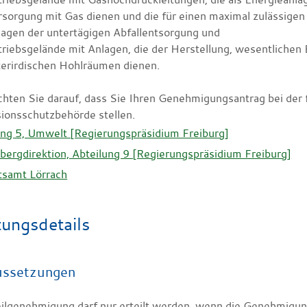
sorgung mit Gas dienen und die für einen maximal zulässigen 
agen der untertägigen Abfallentsorgung und
riebsgelände mit Anlagen, die der Herstellung, wesentliche
terirdischen Hohlräumen dienen.
achten Sie darauf, dass Sie Ihren Genehmigungsantrag bei der 
ionsschutzbehörde stellen.
ung 5, Umwelt [Regierungspräsidium Freiburg]
bergdirektion, Abteilung 9 [Regierungspräsidium Freiburg]
tsamt Lörrach
tungsdetails
ussetzungen
eilgenehmigung darf nur erteilt werden, wenn die Genehmigu