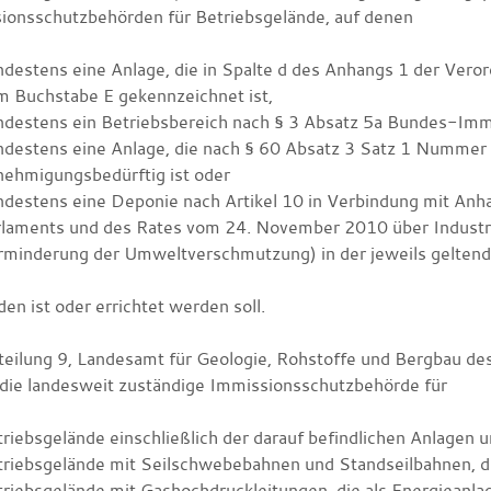
ionsschutzbehörden für Betriebsgelände, auf denen
ndestens eine Anlage, die in Spalte d des Anhangs 1 der Ver
m Buchstabe E gekennzeichnet ist,
destens ein Betriebsbereich nach § 3 Absatz 5a Bundes-Immi
ndestens eine Anlage, die nach § 60 Absatz 3 Satz 1 Numme
nehmigungsbedürftig ist oder
destens eine Deponie nach Artikel 10 in Verbindung mit Anh
rlaments und des Rates vom 24. November 2010 über Industr
rminderung der Umweltverschmutzung) in der jeweils gelten
en ist oder errichtet werden soll.
teilung 9, Landesamt für Geologie, Rohstoffe und Bergbau des
 die landesweit zuständige Immissionsschutzbehörde für
riebsgelände einschließlich der darauf befindlichen Anlagen un
triebsgelände mit Seilschwebebahnen und Standseilbahnen, d
riebsgelände mit Gashochdruckleitungen, die als Energieanla