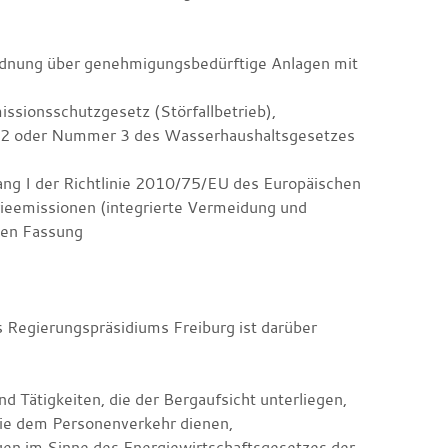
ordnung über genehmigungsbedürftige Anlagen mit
ssionsschutzgesetz (Störfallbetrieb),
r 2 oder Nummer 3 des Wasserhaushaltsgesetzes
ang I der Richtlinie 2010/75/EU des Europäischen
ieemissionen (integrierte Vermeidung und
den Fassung
 Regierungspräsidiums Freiburg ist darüber
d Tätigkeiten, die der Bergaufsicht unterliegen,
ie dem Personenverkehr dienen,
gen im Sinne des Energiewirtschaftsgesetzes der