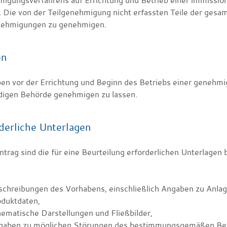
igungsverfahrens auf Errichtung und Betrieb einer immissio
. Die von der Teilgenehmigung nicht erfassten Teile der gesa
nehmigungen zu genehmigen.
en
ben vor der Errichtung und Beginn des Betriebs einer genehm
digen Behörde genehmigen zu lassen.
derliche Unterlagen
rag sind die für eine Beurteilung erforderlichen Unterlagen 
chreibungen des Vorhabens, einschließlich Angaben zu Anlage
oduktdaten,
ematische Darstellungen und Fließbilder,
gaben zu möglichen Störungen des bestimmungsgemäßen Bet