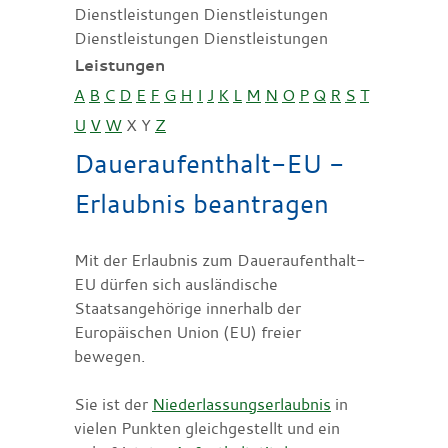
Dienstleistungen Dienstleistungen
Dienstleistungen Dienstleistungen
Leistungen
A
B
C
D
E
F
G
H
I
J
K
L
M
N
O
P
Q
R
S
T
U
V
W
X
Y
Z
Daueraufenthalt-EU -
Erlaubnis beantragen
Mit der Erlaubnis zum Daueraufenthalt-
EU dürfen sich ausländische
Staatsangehörige innerhalb der
Europäischen Union (EU) freier
bewegen.
Sie ist der
Niederlassungserlaubnis
in
vielen Punkten gleichgestellt und ein