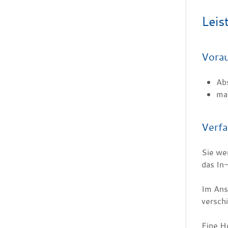
Leis
Vora
Abs
max
Verfa
Sie wen
das In-
Im Ans
versch
Eine H