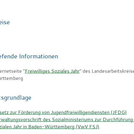
eise
efende Informationen
ernetseite "
Freiwilliges Soziales Jahr
" des Landesarbeitskreise
rttemberg
tsgrundlage
setz zur Förderung von Jugendfreiwilligendiensten (JFDG)
rwaltungsvorschrift des Sozialministeriums zur Durchführun
zialen Jahr in Baden-Württemberg (VwV FSJ)