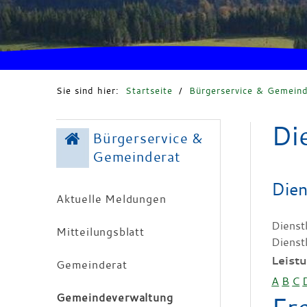
Sie sind hier:
Startseite
/
Bürgerservice & Gemeind
Di
Bürgerservice &
Gemeinderat
Dien
Aktuelle Meldungen
Dienst
Mitteilungsblatt
Dienst
Leist
Gemeinderat
A
B
C
Gemeindeverwaltung