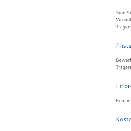
Sind Si
Vereinb
Trägero
Frist
Bewerb
Trägers
Erfor
Erkund
Kost