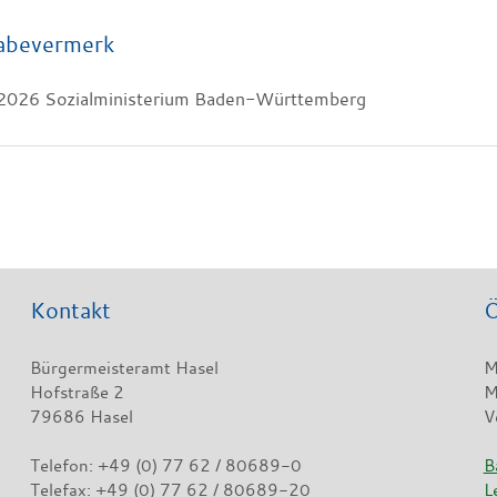
abevermerk
2026 Sozialministerium Baden-Württemberg
Kontakt
Ö
Bürgermeisteramt Hasel
M
Hofstraße 2
M
79686 Hasel
V
Telefon: +49 (0) 77 62 / 80689-0
B
Telefax: +49 (0) 77 62 / 80689-20
L