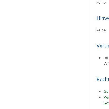
keine
Hinw
keine
Verti
Int
Wü
Rech
Ge
Ve
So