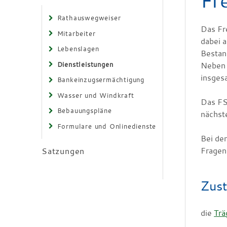
Fr
Rathauswegweiser
Das Fre
Mitarbeiter
dabei 
Lebenslagen
Bestand
Dienstleistungen
Neben 
insges
Bankeinzugsermächtigung
Wasser und Windkraft
Das FS
Bebauungspläne
nächst
Formulare und Onlinedienste
Bei de
Fragen
Satzungen
Zust
die
Trä