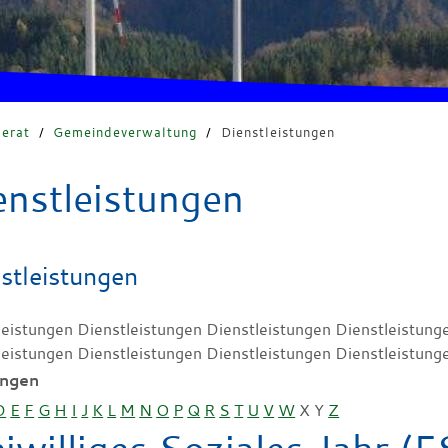
erat
/
Gemeindeverwaltung
/
Dienstleistungen
enstleistungen
stleistungen
leistungen Dienstleistungen Dienstleistungen Dienstleistung
leistungen Dienstleistungen Dienstleistungen Dienstleistung
ungen
D
E
F
G
H
I
J
K
L
M
N
O
P
Q
R
S
T
U
V
W
X
Y
Z