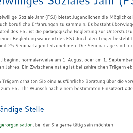
eiwilliges Soziales Jahr (
iwillige Soziale Jahr (FSJ) bietet Jugendlichen die Möglichkei
auch berufliche Erfahrungen zu sammeln.
Es besteht überwiege
teil des FSJ ist die
pädagogische Begleitung zur Unterstützung
einer Begleitung während des FSJ durch den Träger besteht für
amt 25 Seminartagen teilzunehmen. Die Seminartage sind für d
J beginnt normalerweise am 1. August oder am 1. September u
en Jahres. Ein Zwischeneinst
ieg ist bei zahlreichen Trägern eb
n Trägern erhalten Sie eine ausführliche Beratung über die v
 zum FSJ. Ihr Wunsch nach einem bestimmten Einsatzort oder 
ändige Stelle
gerorganisation
, bei der Sie gerne tätig sein möchten