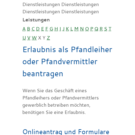
Dienstleistungen Dienstleistungen
Dienstleistungen Dienstleistungen
Leistungen
A
B
C
D
E
F
G
H
I
J
K
L
M
N
O
P
Q
R
S
T
U
V
W
X
Y
Z
Erlaubnis als Pfandleiher
oder Pfandvermittler
beantragen
Wenn Sie das Geschäft eines
Pfandleihers oder Pfandvermittlers
gewerblich betreiben möchten,
benötigen Sie eine Erlaubnis.
Onlineantrag und Formulare