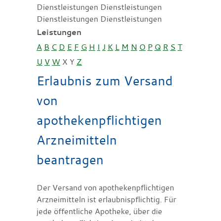
Dienstleistungen Dienstleistungen
Dienstleistungen Dienstleistungen
Leistungen
A
B
C
D
E
F
G
H
I
J
K
L
M
N
O
P
Q
R
S
T
U
V
W
X
Y
Z
Erlaubnis zum Versand
von
apothekenpflichtigen
Arzneimitteln
beantragen
Der Versand von apothekenpflichtigen
Arzneimitteln ist erlaubnispflichtig. Für
jede öffentliche Apotheke, über die