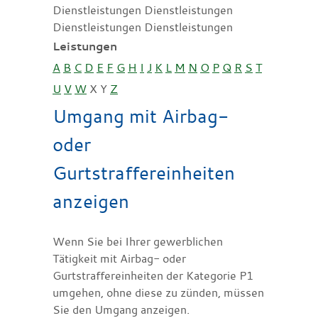
Dienstleistungen Dienstleistungen
Dienstleistungen Dienstleistungen
Leistungen
A
B
C
D
E
F
G
H
I
J
K
L
M
N
O
P
Q
R
S
T
U
V
W
X
Y
Z
Umgang mit Airbag-
oder
Gurtstraffereinheiten
anzeigen
Wenn Sie bei Ihrer gewerblichen
Tätigkeit mit Airbag- oder
Gurtstraffereinheiten der Kategorie P1
umgehen, ohne diese zu zünden, müssen
Sie den Umgang anzeigen.