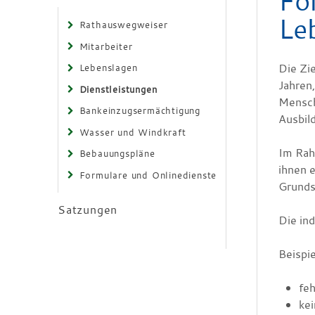
Fö
Le
Rathauswegweiser
Mitarbeiter
Die Zi
Lebenslagen
Jahren
Dienstleistungen
Mensche
Bankeinzugsermächtigung
Ausbil
Wasser und Windkraft
Im Rah
Bebauungspläne
ihnen e
Formulare und Onlinedienste
Grunds
Satzungen
Die in
Beispie
fe
kei