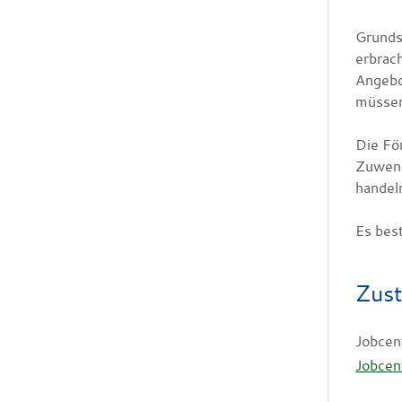
Grunds
erbrach
Angebot
müsse
Die Fö
Zuwendu
handeln
Es bes
Zust
Jobcen
Jobcen