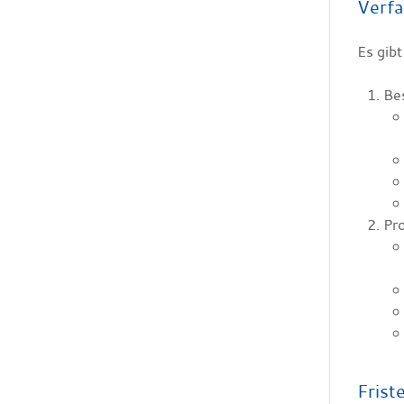
Verfa
Es gib
Bes
Pr
Frist