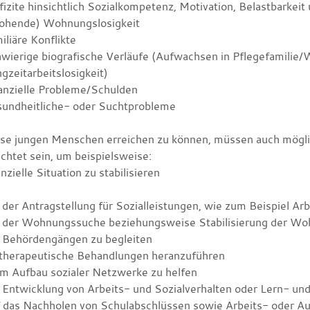
izite hinsichtlich Sozialkompetenz, Motivation, Belastbarkeit
rohende) Wohnungslosigkeit
iliäre Konflikte
wierige biografische Verläufe (Aufwachsen in Pflegefamilie/
gzeitarbeitslosigkeit)
anzielle Probleme/Schulden
sundheitliche- oder Suchtprobleme
se jungen Menschen erreichen zu können, müssen auch möglic
chtet sein, um beispielsweise:
anzielle Situation zu stabilisieren
 der Antragstellung für Sozialleistungen, wie zum Beispiel Arb
i der Wohnungssuche beziehungsweise Stabilisierung der Woh
i Behördengängen zu begleiten
 therapeutische Behandlungen heranzuführen
im Aufbau sozialer Netzwerke zu helfen
 Entwicklung von Arbeits- und Sozialverhalten oder Lern- und
f das Nachholen von Schulabschlüssen sowie Arbeits- oder A