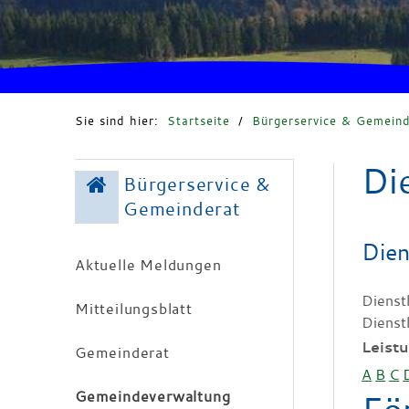
Sie sind hier:
Startseite
/
Bürgerservice & Gemeind
Di
Bürgerservice &
Gemeinderat
Dien
Aktuelle Meldungen
Dienst
Mitteilungsblatt
Dienst
Leist
Gemeinderat
A
B
C
Gemeindeverwaltung