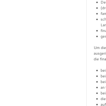
Def
(d
fam
sch
Lan
fin
ge
Um die
ausgeri
die fin
bei
be
be
an
be
die
au