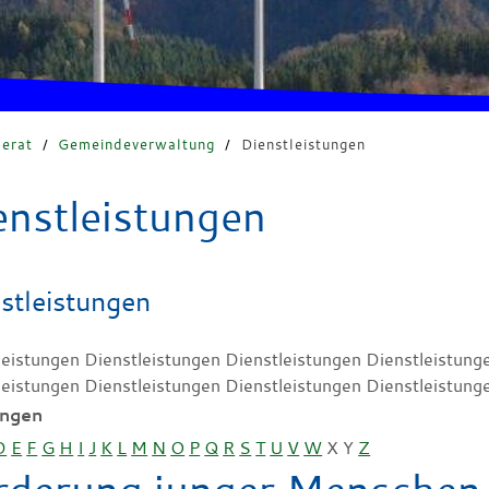
erat
/
Gemeindeverwaltung
/
Dienstleistungen
enstleistungen
stleistungen
leistungen Dienstleistungen Dienstleistungen Dienstleistung
leistungen Dienstleistungen Dienstleistungen Dienstleistung
ungen
D
E
F
G
H
I
J
K
L
M
N
O
P
Q
R
S
T
U
V
W
X
Y
Z