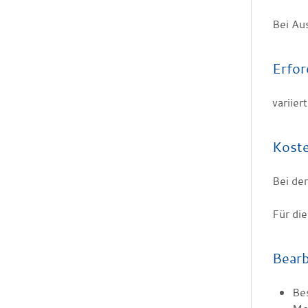
Bei Au
Erfor
variie
Kost
Bei der
Für di
Bearb
Bes