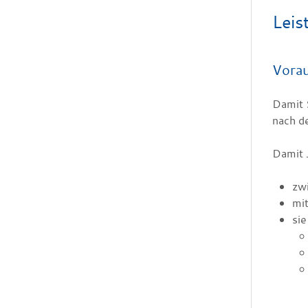
Leis
Vora
Damit 
nach d
Damit 
zwi
mit
sie