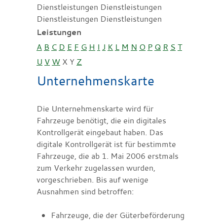
Dienstleistungen Dienstleistungen
Dienstleistungen Dienstleistungen
Leistungen
A
B
C
D
E
F
G
H
I
J
K
L
M
N
O
P
Q
R
S
T
U
V
W
X
Y
Z
Unternehmenskarte
Die Unternehmenskarte wird für
Fahrzeuge benötigt, die ein digitales
Kontrollgerät eingebaut haben. Das
digitale Kontrollgerät ist für bestimmte
Fahrzeuge, die ab 1. Mai 2006 erstmals
zum Verkehr zugelassen wurden,
vorgeschrieben. Bis auf wenige
Ausnahmen sind betroffen:
Fahrzeuge, die der Güterbeförderung