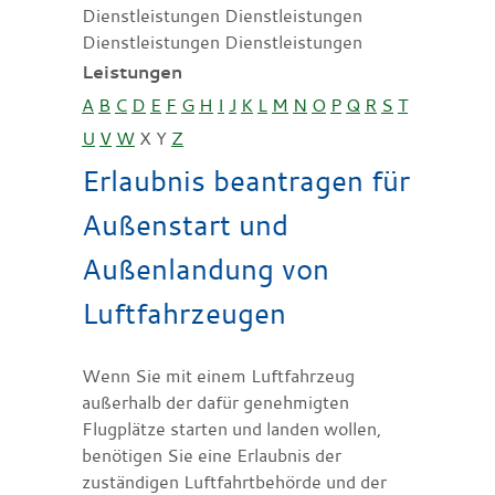
Dienstleistungen Dienstleistungen
Dienstleistungen Dienstleistungen
Leistungen
A
B
C
D
E
F
G
H
I
J
K
L
M
N
O
P
Q
R
S
T
U
V
W
X
Y
Z
Erlaubnis beantragen für
Außenstart und
Außenlandung von
Luftfahrzeugen
Wenn Sie mit einem Luftfahrzeug
außerhalb der dafür genehmigten
Flugplätze starten und landen wollen,
benötigen Sie eine Erlaubnis der
zuständigen Luftfahrtbehörde und
der