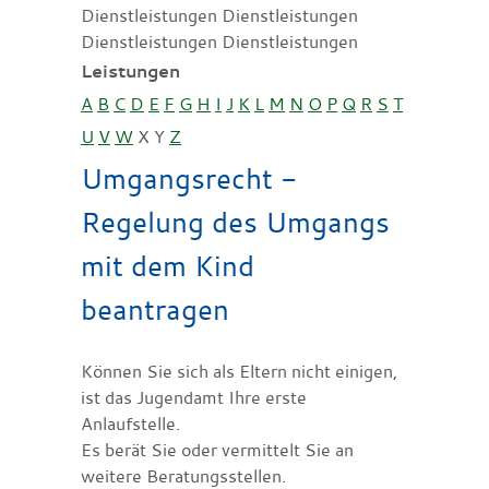
Dienstleistungen Dienstleistungen
Dienstleistungen Dienstleistungen
Leistungen
A
B
C
D
E
F
G
H
I
J
K
L
M
N
O
P
Q
R
S
T
U
V
W
X
Y
Z
Umgangsrecht -
Regelung des Umgangs
mit dem Kind
beantragen
Können Sie sich als Eltern nicht einigen,
ist das Jugendamt Ihre erste
Anlaufstelle.
Es berät Sie oder vermittelt Sie an
weitere Beratungsstellen.