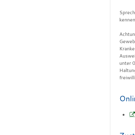
Sprech
kennen
Achtun
Gewebe
Kranke
Auswei
unter 
Haltun
freiwil
Onli