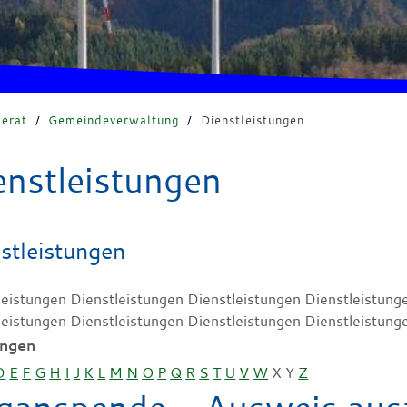
erat
/
Gemeindeverwaltung
/
Dienstleistungen
enstleistungen
stleistungen
leistungen Dienstleistungen Dienstleistungen Dienstleistung
leistungen Dienstleistungen Dienstleistungen Dienstleistung
ungen
D
E
F
G
H
I
J
K
L
M
N
O
P
Q
R
S
T
U
V
W
X
Y
Z