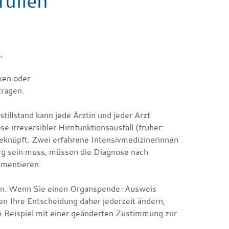
üllen
,
ken oder
tragen.
illstand kann jede Ärztin und jeder Arzt
 irreversibler Hirnfunktionsausfall (früher:
 geknüpft. Zwei erfahrene Intensivmedizinerinnen
rg sein muss, müssen die Diagnose nach
umentieren.
chen. Wenn Sie einen Organspende-Ausweis
nen Ihre Entscheidung daher jederzeit ändern,
 Beispiel mit einer geänderten Zustimmung zur