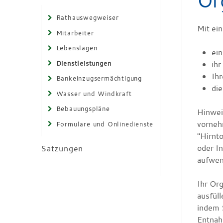
Or
Rathauswegweiser
Mit ei
Mitarbeiter
Lebenslagen
ei
Dienstleistungen
ihr
Ih
Bankeinzugsermächtigung
di
Wasser und Windkraft
Bebauungspläne
Hinwei
vornehm
Formulare und Onlinedienste
"Hirnto
oder I
Satzungen
aufwen
Ihr Or
ausfüll
indem 
Entnah