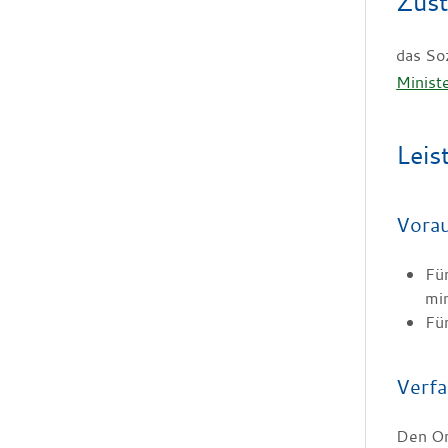
Zust
das So
Minist
Leis
Vora
Fü
min
Fü
Verfa
Den Or