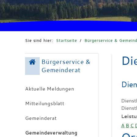
Sie sind hier:
Startseite
/
Bürgerservice & Gemeind
Di
Bürgerservice &
Gemeinderat
Dien
Aktuelle Meldungen
Dienst
Mitteilungsblatt
Dienst
Leist
Gemeinderat
A
B
C
Gemeindeverwaltung