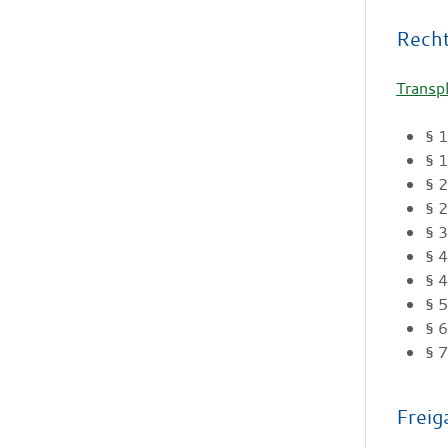
Rech
Transp
§ 
§ 
§ 
§ 
§ 
§ 
§ 
§ 
§ 
§ 7
Freig