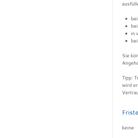
ausfüll
bei
be
in 
be
Sie kö
Angehö
Tipp:
Tr
wird e
Vertra
Frist
keine