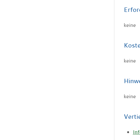
Erfor
keine
Kost
keine
Hinw
keine
Verti
In