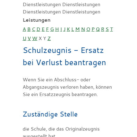
Dienstleistungen Dienstleistungen
Dienstleistungen Dienstleistungen
Leistungen
A
B
C
D
E
F
G
H
I
J
K
L
M
N
O
P
Q
R
S
T
U
V
W
X
Y
Z
Schulzeugnis - Ersatz
bei Verlust beantragen
Wenn Sie ein Abschluss- oder
Abgangszeugnis verloren haben, können
Sie ein Ersatzzeugnis beantragen.
Zuständige Stelle
die Schule, die das Originalzeugnis
ausgestellt hat