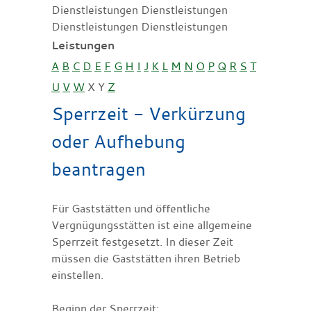
Dienstleistungen Dienstleistungen
Dienstleistungen Dienstleistungen
Leistungen
A
B
C
D
E
F
G
H
I
J
K
L
M
N
O
P
Q
R
S
T
U
V
W
X
Y
Z
Sperrzeit - Verkürzung
oder Aufhebung
beantragen
Für Gaststätten und öffentliche
Vergnügungsstätten ist eine allgemeine
Sperrzeit festgesetzt. In dieser Zeit
müssen die Gaststätten ihren Betrieb
einstellen.
Beginn der Sperrzeit: