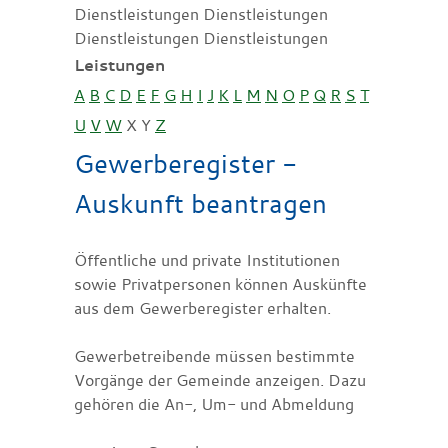
Dienstleistungen Dienstleistungen
Dienstleistungen Dienstleistungen
Leistungen
A
B
C
D
E
F
G
H
I
J
K
L
M
N
O
P
Q
R
S
T
U
V
W
X
Y
Z
Gewerberegister -
Auskunft beantragen
Öffentliche und private Institutionen
sowie Privatpersonen können Auskünfte
aus dem Gewerberegister erhalten.
Gewerbetreibende müssen bestimmte
Vorgänge der Gemeinde anzeigen. Dazu
gehören die An-, Um- und Abmeldung