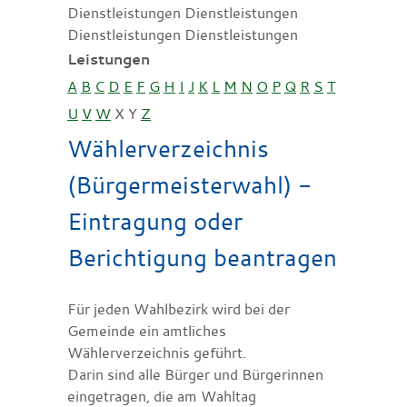
Dienstleistungen Dienstleistungen
Dienstleistungen Dienstleistungen
Leistungen
A
B
C
D
E
F
G
H
I
J
K
L
M
N
O
P
Q
R
S
T
U
V
W
X
Y
Z
Wählerverzeichnis
(Bürgermeisterwahl) -
Eintragung oder
Berichtigung beantragen
Für jeden Wahlbezirk wird bei der
Gemeinde ein amtliches
Wählerverzeichnis geführt.
Darin sind alle Bürger und Bürgerinnen
eingetragen, die am Wahltag