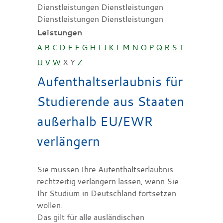
Dienstleistungen Dienstleistungen
Dienstleistungen Dienstleistungen
Leistungen
A
B
C
D
E
F
G
H
I
J
K
L
M
N
O
P
Q
R
S
T
U
V
W
X
Y
Z
Aufenthaltserlaubnis für
Studierende aus Staaten
außerhalb EU/EWR
verlängern
Sie müssen Ihre Aufenthaltserlaubnis
rechtzeitig verlängern lassen, wenn Sie
Ihr Studium in Deutschland fortsetzen
wollen.
Das gilt für alle ausländischen