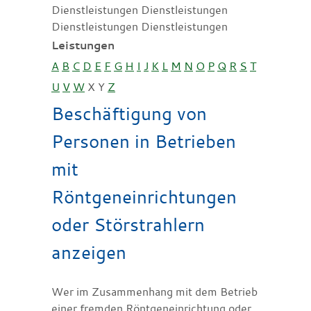
Dienstleistungen Dienstleistungen
Dienstleistungen Dienstleistungen
Leistungen
A
B
C
D
E
F
G
H
I
J
K
L
M
N
O
P
Q
R
S
T
U
V
W
X
Y
Z
Beschäftigung von
Personen in Betrieben
mit
Röntgeneinrichtungen
oder Störstrahlern
anzeigen
Wer im Zusammenhang mit dem Betrieb
einer fremden Röntgeneinrichtung oder