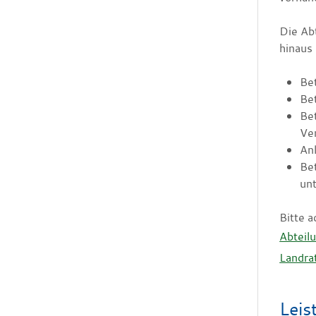
Die Ab
hinaus
Bet
Be
Bet
Ver
Anl
Bet
un
Bitte a
Abteil
Landra
Leis