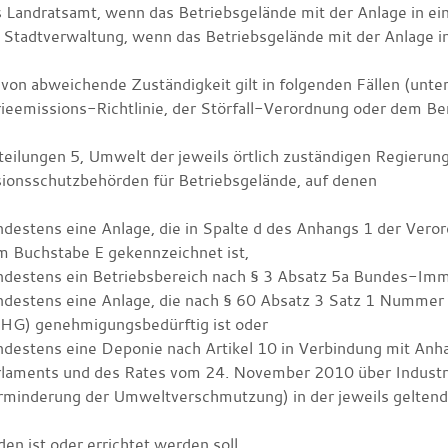
 Landratsamt, wenn das Betriebsgelände mit der Anlage in ein
 Stadtverwaltung, wenn das Betriebsgelände mit der Anlage in
avon abweichende Zuständigkeit gilt in folgenden Fällen (unte
rieemissions-Richtlinie, der Störfall-Verordnung oder dem Ber
teilungen 5, Umwelt der jeweils örtlich zuständigen Regierung
ionsschutzbehörden für Betriebsgelände, auf denen
ndestens eine Anlage, die in Spalte d des Anhangs 1 der Ver
m Buchstabe E gekennzeichnet ist,
ndestens ein Betriebsbereich nach § 3 Absatz 5a Bundes-Imm
ndestens eine Anlage, die nach § 60 Absatz 3 Satz 1 Numme
HG) genehmigungsbedürftig ist oder
destens eine Deponie nach Artikel 10 in Verbindung mit Anh
rlaments und des Rates vom 24. November 2010 über Industr
rminderung der Umweltverschmutzung) in der jeweils gelten
en ist oder errichtet werden soll.