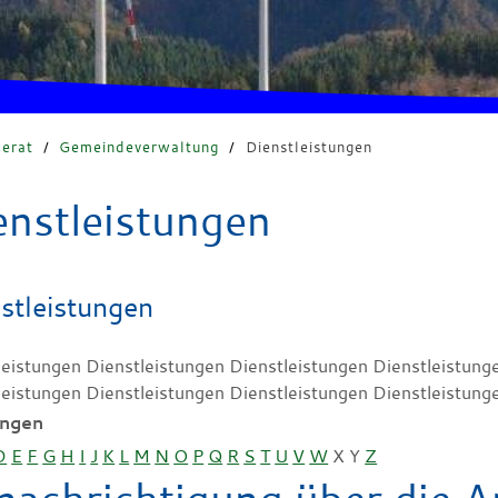
erat
/
Gemeindeverwaltung
/
Dienstleistungen
enstleistungen
stleistungen
leistungen Dienstleistungen Dienstleistungen Dienstleistung
leistungen Dienstleistungen Dienstleistungen Dienstleistung
ungen
D
E
F
G
H
I
J
K
L
M
N
O
P
Q
R
S
T
U
V
W
X
Y
Z