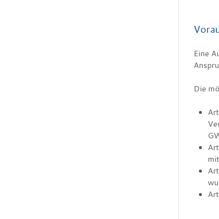
Vora
Eine A
Anspr
Die mö
Art
Ve
GW
Ar
mit
Art
wu
Art