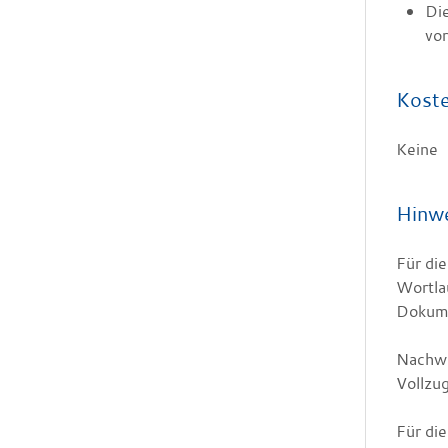
Die
vor
Kost
Keine
Hinw
Für die
Wortla
Dokume
Nachwe
Vollzu
Für di