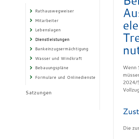
Be
Au
Rathauswegweiser
ele
Mitarbeiter
Lebenslagen
Tr
Dienstleistungen
nu
Bankeinzugsermächtigung
Wasser und Windkraft
Wenn S
Bebauungspläne
müssen
Formulare und Onlinedienste
2024/5
Vollzu
Satzungen
Zust
Die zu