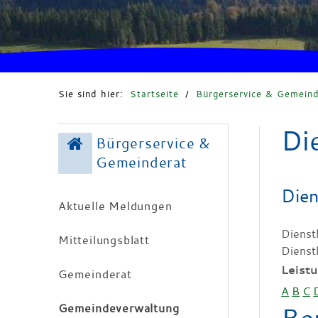
Sie sind hier:
Startseite
/
Bürgerservice & Gemeind
Di
Bürgerservice &
Gemeinderat
Dien
Aktuelle Meldungen
Dienst
Mitteilungsblatt
Dienst
Leist
Gemeinderat
A
B
C
Gemeindeverwaltung