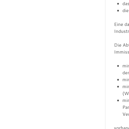
das
die
Eine d
Indust
Die Ab
Immiss
mi
de
mi
mi
(W
min
Pa
Ve
vorhand