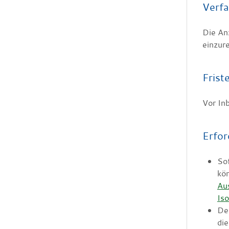
Verfa
Die An
einzur
Frist
Vor In
Erfor
Sof
kön
Aus
Iso
Der
di