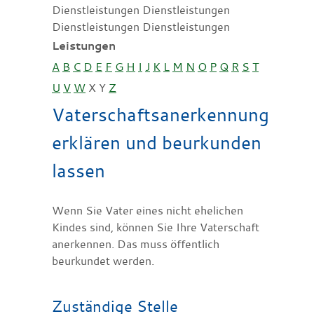
Dienstleistungen Dienstleistungen
Dienstleistungen Dienstleistungen
Leistungen
A
B
C
D
E
F
G
H
I
J
K
L
M
N
O
P
Q
R
S
T
U
V
W
X
Y
Z
Vaterschaftsanerkennung
erklären und beurkunden
lassen
Wenn Sie Vater eines nicht ehelichen
Kindes sind, können Sie Ihre Vaterschaft
anerkennen. Das muss öffentlich
beurkundet werden.
Zuständige Stelle