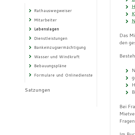
H
Rathauswegweiser
K
Mitarbeiter
N
Lebenslagen
Das Mi
Dienstleistungen
den ges
Bankeinzugsermächtigung
Besteh
Wasser und Windkraft
Bebauungspläne
N
Formulare und Onlinedienste
g
H
Satzungen
B
Bei Fr
Mietver
Fragen
Im Buc