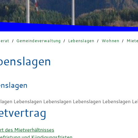
erat
/
Gemeindeverwaltung
/
Lebenslagen
/
Wohnen
/
Miet
benslagen
nslagen
lagen Lebenslagen Lebenslagen Lebenslagen Lebenslagen Le
etvertrag
rt des Mietverhältnisses
efristung und Kündigungsfristen