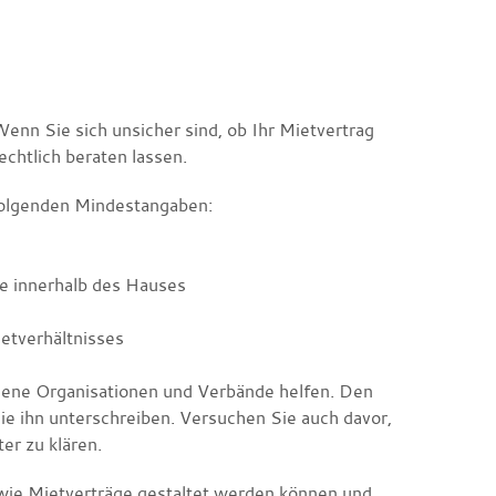
enn Sie sich unsicher sind, ob Ihr Mietvertrag
rechtlich beraten lassen.
 folgenden Mindestangaben:
e innerhalb des Hauses
etverhältnisses
dene Organisationen und Verbände helfen. Den
Sie ihn unterschreiben. Versuchen Sie auch davor,
er zu klären.
 wie Mietverträge gestaltet werden können und