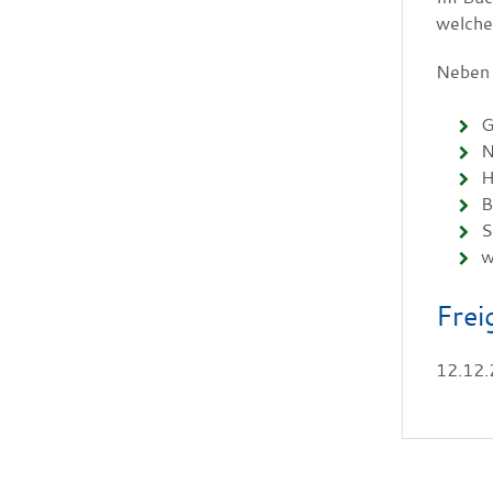
welche
Neben 
G
N
H
B
S
w
Frei
12.12