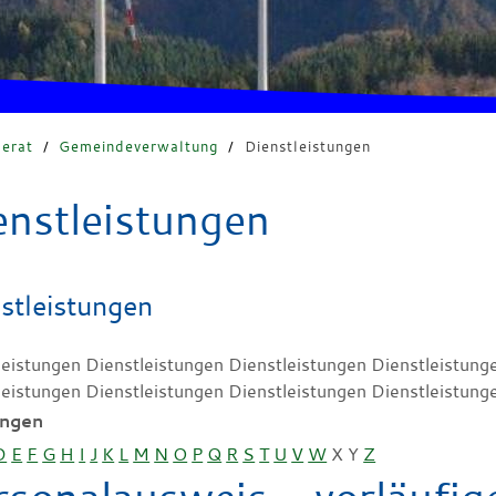
erat
/
Gemeindeverwaltung
/
Dienstleistungen
enstleistungen
stleistungen
leistungen Dienstleistungen Dienstleistungen Dienstleistung
leistungen Dienstleistungen Dienstleistungen Dienstleistung
ungen
D
E
F
G
H
I
J
K
L
M
N
O
P
Q
R
S
T
U
V
W
X
Y
Z