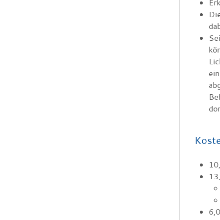
Erk
Die
dab
Se
kön
Lic
ein
ab
Beh
do
Kost
10
13
6,