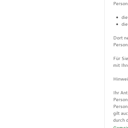
Person
di
di
Dort n
Person
Für Si
mit Ih
Hinwei
Ihr Ant
Person
Person
gilt a
durch d
Gemei