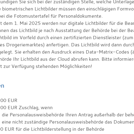
undigen Sie sich bei der zuständigen Stelle, welche Unterlag
 biometrischen Lichtbilder müssen den einschlägigen Formvors
ei die
Fotomustertafel für Personaldokumente
.
it dem
1. Mai 2025 werden nur digitale Lichtbilder für die Be
nen das Lichtbild je nach Ausstattung der Behörde bei der Bea
htbild im Vorfeld
durch einen zertifizierten Dienstleister (zu
es Drogeriemarktes) anfertigen.
Das Lichtbild wird dann durc
gelegt.
Sie erhalten den Ausdruck eines Data-Matrix-Codes (ä
örde Ihr Lichtbild aus der Cloud
abrufen kann.
Bitte informier
rt zur Verfügung stehenden Möglichkeiten!
en
,00 EUR
,00 EUR Zuschlag, wenn
die Personalausweisbehörde Ihren Antrag außerhalb der behö
eine nicht zuständige Personalausweisbehörde das Dokument
00
EUR für die Lichtbilderstellung in der Behörde