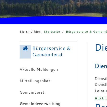
Sie sind hier:
Startseite
/
Bürgerservice & Gemeind
Di
Bürgerservice &
Gemeinderat
Dien
Aktuelle Meldungen
Dienst
Mitteilungsblatt
Dienst
Leist
Gemeinderat
A
B
C
Gemeindeverwaltung