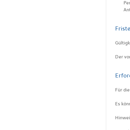
Pe
Ant
Frist
Gültigk
Der
vor
Erfor
Für di
Es kön
Hinwei