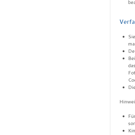
bea
Verfa
Sie
mac
Den
Be
das
Fot
Cod
Die
Hinwei
Für
sor
Kin