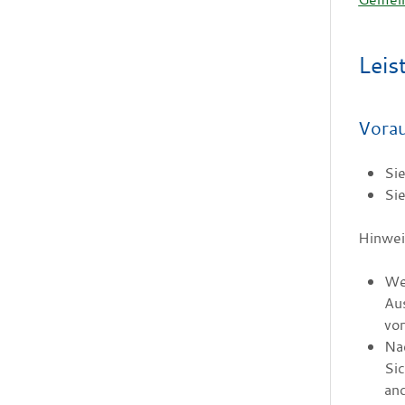
Leis
Vora
Sie
Sie
Hinwei
Wen
Au
vor
Na
Sic
and