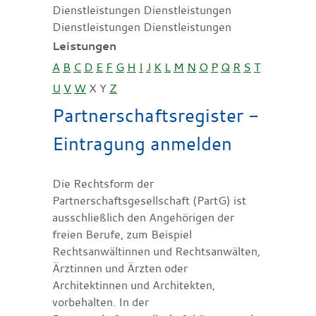
Dienstleistungen Dienstleistungen
Dienstleistungen Dienstleistungen
Leistungen
A
B
C
D
E
F
G
H
I
J
K
L
M
N
O
P
Q
R
S
T
U
V
W
X
Y
Z
Partnerschaftsregister -
Eintragung anmelden
Die Rechtsform der
Partnerschaftsgesellschaft (PartG) ist
ausschließlich den Angehörigen der
freien Berufe, zum Beispiel
Rechtsanwältinnen und Rechtsanwälten,
Ärztinnen und Ärzten oder
Architektinnen und Architekten,
vorbehalten. In der