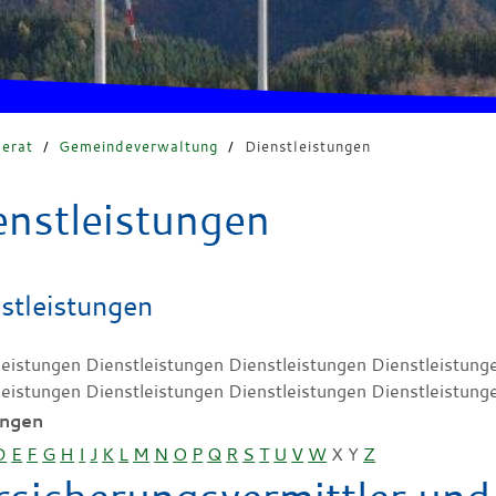
erat
/
Gemeindeverwaltung
/
Dienstleistungen
enstleistungen
stleistungen
leistungen Dienstleistungen Dienstleistungen Dienstleistung
leistungen Dienstleistungen Dienstleistungen Dienstleistung
ungen
D
E
F
G
H
I
J
K
L
M
N
O
P
Q
R
S
T
U
V
W
X
Y
Z