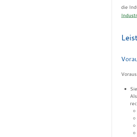
die In
Indust
Leis
Vora
Vorauss
Sie
Als
rec