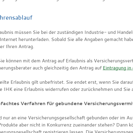
hrensablauf
laubnis müssen Sie bei der zuständigen Industrie- und Hand
Internet herunterladen. Sobald Sie alle Angaben gemacht habe
er Ihren Antrag.
ie können mit dem Antrag auf Erlaubnis als Versicherungsver
herungsberater auch gleichzeitig den Antrag auf
Eintragung in 
eilte Er
laubnis gilt unbefristet. Sie endet erst, wenn Sie da
ie IHK eine Erlaubnis widerrufen oder zurücknehmen und Sie a
nfachtes Verfahren für gebundene Versich
erungsvermit
nd nur an eine Versicherungsgesellschaft gebunden oder im A
Produkte aber nicht in Konkurrenz zueinander stehen? Dann kö
erungsgesellschaft registrieren lassen.
Die Versicherungsgese