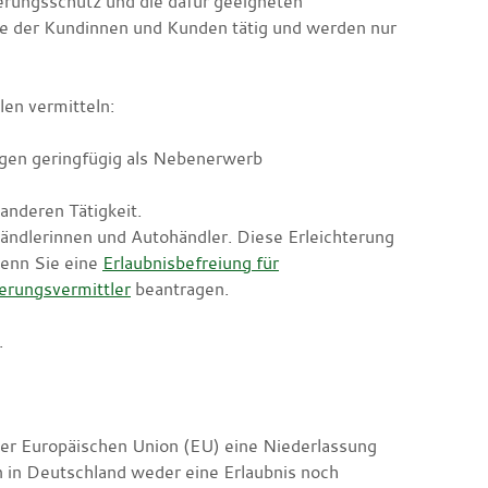
herungsschutz und
die dafür geeigneten
sse der Kundinnen und Kunden tätig und werden nur
len vermitteln:
lgen geringfügig als Nebenerwerb
anderen Tätigkeit.
ändlerinnen und Autohändler. Diese Erleichterung
wenn Sie eine
Erlaubnisbefreiung für
erungsvermittler
beantragen.
.
der Europäischen Union (EU) eine Niederlassung
n in Deutschland weder eine Erlaubnis noch