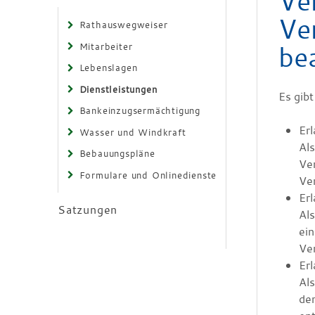
Ve
Ve
Rathauswegweiser
be
Mitarbeiter
Lebenslagen
Dienstleistungen
Es gibt
Bankeinzugsermächtigung
Erl
Wasser und Windkraft
Als
Bebauungspläne
Ver
Formulare und Onlinedienste
Ve
Erl
Satzungen
Als
ei
Ver
Erl
Als
den