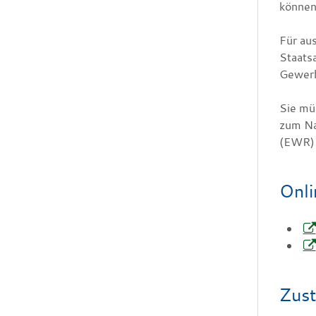
können 
Für au
Staats
Gewerb
Sie mü
zum Na
(EWR) 
Onli
Zust