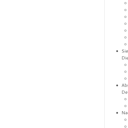
Si
Die
Abs
Der
Nac