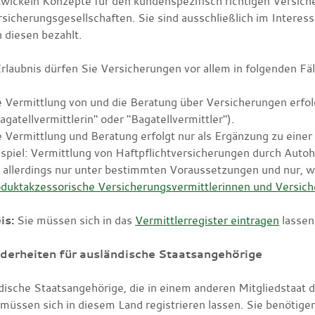
wickeln Konzepte für den kundenspezifisch richtigen Versic
sicherungsgesellschaften. Sie sind ausschließlich im Intere
 diesen bezahlt.
laubnis dürfen Sie Versicherungen vor allem in folgenden Fäl
e Vermittlung von
und die Beratung über Versicherungen erfo
agatellvermittlerin" oder "Bagatellvermittler").
 Vermittlung und Beratung erfolgt nur als Ergänzung zu einer 
spiel: Vermittlung von Haftpflichtversicher
ungen durch Autoh
t allerdings nur unter bestimmten Voraussetzungen und
nur, 
oduktakzessorische Versicherungsvermittlerinnen und Versich
is:
Sie müssen sich in das
Vermittlerregister eintragen
lassen
derheiten für ausländische Staatsangehörige
dische Staatsangehörige, die in einem anderen Mitgliedstaat 
 müssen sich in diesem Land registrieren lassen. Sie benötige