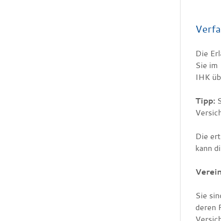
Verfa
Die Er
Sie im 
IHK üb
Tipp:
S
Versic
Die ert
kann d
Verei
Sie si
deren 
Versich