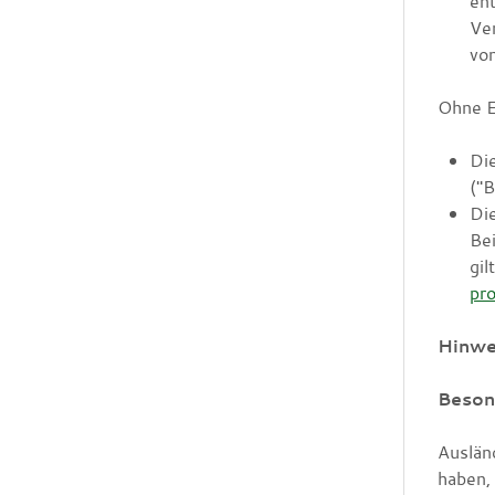
ent
Ver
von
Ohne Er
Di
("B
Die
Bei
gil
pr
Hinwe
Beson
Auslän
haben,