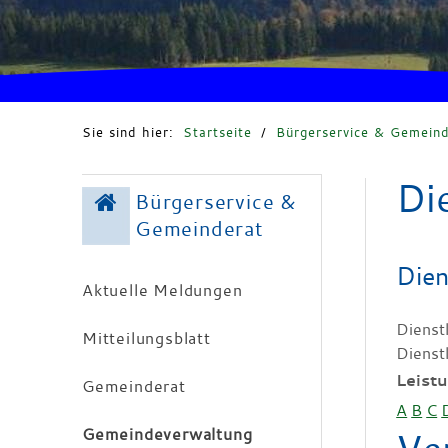
Sie sind hier:
Startseite
/
Bürgerservice & Gemeind
Di
Bürgerservice &
Gemeinderat
Dien
Aktuelle Meldungen
Dienst
Mitteilungsblatt
Dienst
Leist
Gemeinderat
A
B
C
Gemeindeverwaltung