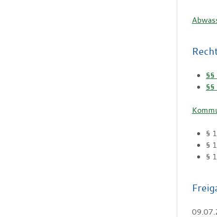
Abwass
Rech
§§
§§
Kommu
§ 
§ 
§ 
Freig
09.07.