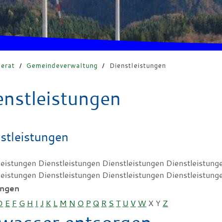
erat
/
Gemeindeverwaltung
/
Dienstleistungen
enstleistungen
stleistungen
leistungen Dienstleistungen Dienstleistungen Dienstleistung
leistungen Dienstleistungen Dienstleistungen Dienstleistung
ungen
D
E
F
G
H
I
J
K
L
M
N
O
P
Q
R
S
T
U
V
W
X
Y
Z