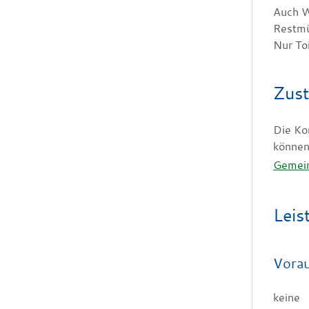
Auch W
Restmül
Nur Toi
Zust
Die Ko
können
Gemei
Leis
Vora
keine