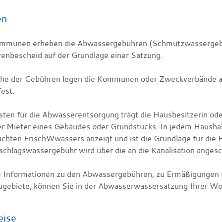
en
mmunen erheben die Abwassergebühren
(Schmutzwassergeb
enbescheid auf der Grundlage einer Satzung.
he der Gebühren legen die Kommunen oder Zweckverbände auf
fest.
sten für die Abwasserentsorgung trägt die Hausbesitzerin od
er Mieter eines Gebäudes oder Grundstücks. In jedem Haushal
uchten
Frisch
W
w
assers anzeigt
und ist die Grundlage für di
schlagswassergebühr wird über die an die Kanalisation angesch
 Informationen zu den Abwassergebühren, zu Ermäßigungen u
gebiete, können Sie in der Abwasserwassersatzung Ihrer W
eise