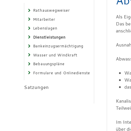
Ab
Rathauswegweiser
Als Ei
Mitarbeiter
Das be
Lebenslagen
anschl
Dienstleistungen
Ausnah
Bankeinzugsermächtigung
Wasser und Windkraft
Abwass
Bebauungspläne
Was
Formulare und Onlinedienste
Was
da
Satzungen
Kanali
Teilwei
Im Int
über di