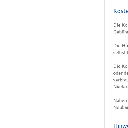
Kost
Die Ko
Gebühr
Die Hö
selbst 
Die Ko
oder d
verbra
Nieder
Nähere
Neubau
Hinw