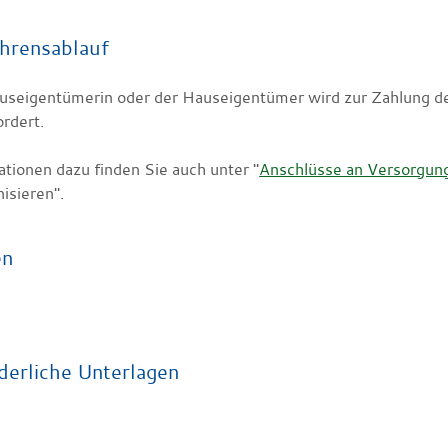
hrensablauf
useigentümerin oder der Hauseigentümer wird zur Zahlung 
rdert.
ationen dazu finden Sie auch unter "
Anschlüsse an Versorgun
isi
e
ren".
en
derliche Unterlagen