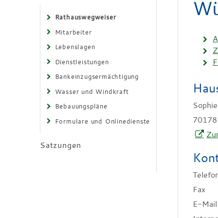
Wü
Rathauswegweiser
Mitarbeiter
A
Lebenslagen
Z
F
Dienstleistungen
Bankeinzugsermächtigung
Haus
Wasser und Windkraft
Sophie
Bebauungspläne
70178
Formulare und Onlinedienste
Zur
Satzungen
Kont
Telefo
Fax
E-Mail