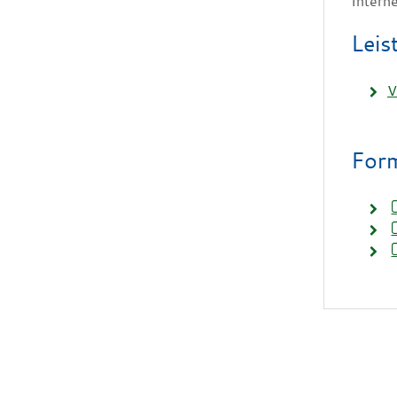
Intern
Leis
V
Form