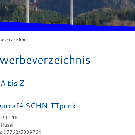
everzeichnis
werbeverzeichnis
A bis Z
seurcafé SCHNITTpunkt
 Str. 18
6
Hasel
n: 07762/5339764