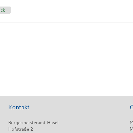
ück
Kontakt
Ö
Bürgermeisteramt Hasel
M
Hofstraße 2
M