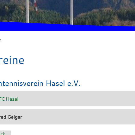
e
reine
htennisverein Hasel e.V.
TC Hasel
red
Geiger
ück