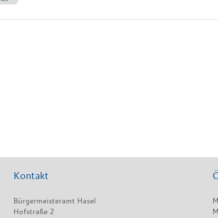
Kontakt
Ö
Bürgermeisteramt Hasel
M
Hofstraße 2
M