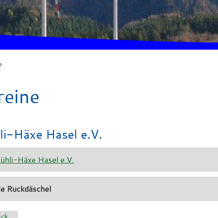
e
reine
i-Häxe Hasel e.V.
ühli-Häxe Hasel e.V.
ie
Ruckdäschel
ück