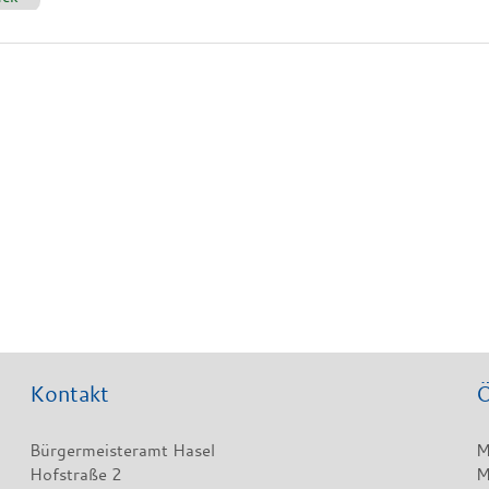
Kontakt
Ö
Bürgermeisteramt Hasel
M
Hofstraße 2
M