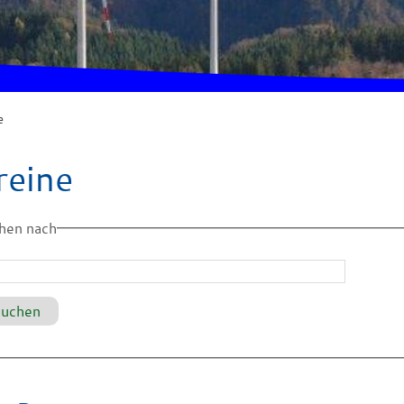
e
reine
hen nach