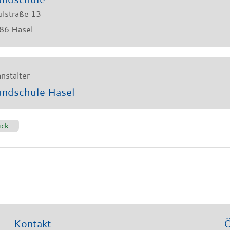
ulstraße 13
86
Hasel
nstalter
ndschule Hasel
ück
Kontakt
Ö